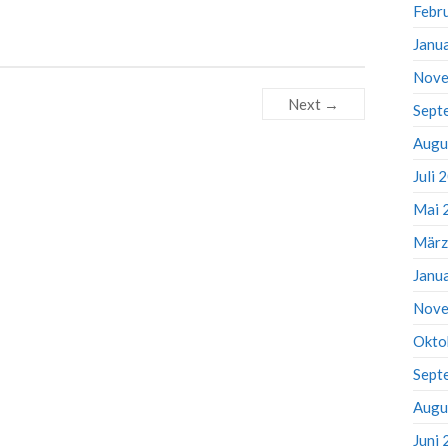
Febr
Janu
Nove
Next →
Sept
Augu
Juli 
Mai 
März
Janu
Nove
Okto
Sept
Augu
Juni