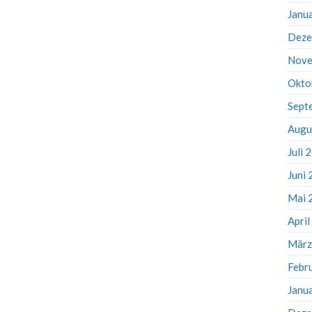
Janu
Deze
Nove
Okto
Sept
Augu
Juli 
Juni
Mai 
Apri
März
Febr
Janu