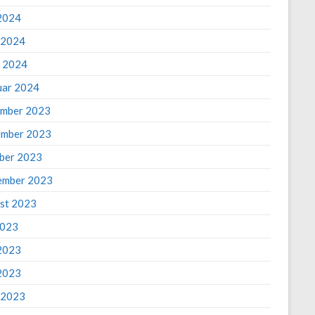
2024
l 2024
 2024
uar 2024
mber 2023
mber 2023
ber 2023
ember 2023
st 2023
2023
 2023
2023
l 2023