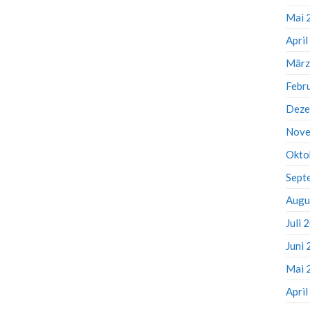
Mai 
Apri
März
Febr
Deze
Nove
Okto
Sept
Augu
Juli 
Juni
Mai 
Apri