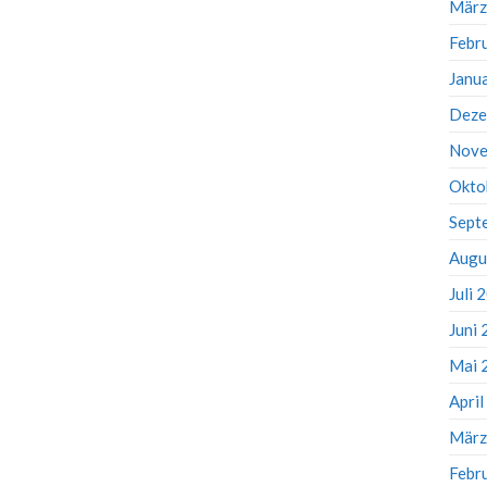
März
Febr
Janu
Deze
Nove
Okto
Sept
Augu
Juli 
Juni
Mai 
Apri
März
Febr