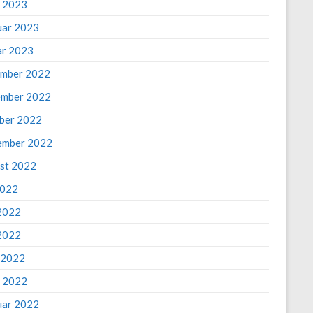
 2023
uar 2023
ar 2023
mber 2022
mber 2022
ber 2022
ember 2022
st 2022
2022
 2022
2022
l 2022
 2022
uar 2022