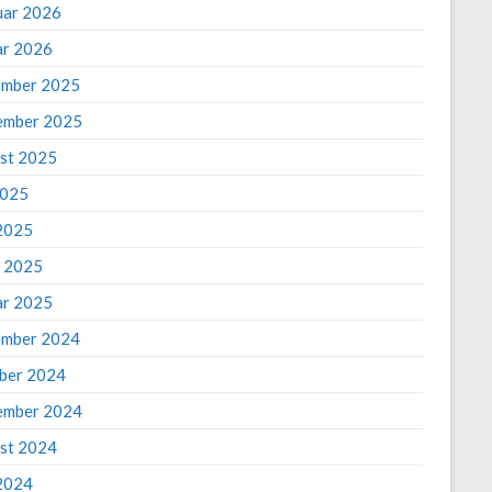
uar 2026
ar 2026
mber 2025
ember 2025
st 2025
2025
2025
 2025
ar 2025
mber 2024
ber 2024
ember 2024
st 2024
 2024