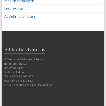
Medien verlängern
Leserwunsch
Ausleihmodalitäten
Bibliothek Naturns
Öffentliche Bibliothek Naturns
Bahnhofstraße 15
39025 Naturns
Südtirol - Italien
Tel.: +39 0473 667 057
Fax: +39 0473 672 633
E-Mail: bibliothek.naturns@rolmail.net