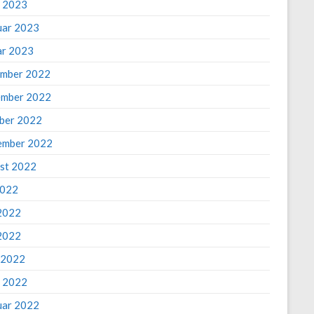
 2023
uar 2023
ar 2023
mber 2022
mber 2022
ber 2022
ember 2022
st 2022
2022
 2022
2022
l 2022
 2022
uar 2022