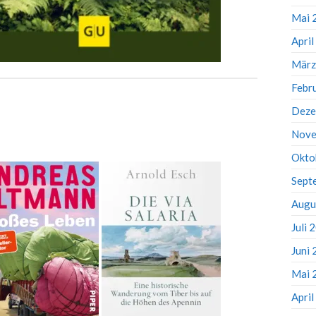
Mai 
Apri
März
Febr
Deze
Nove
Okto
Sept
Augu
Juli 
Juni
Mai 
Apri