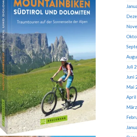
Janu
Deze
Nove
Okto
Sept
Augu
Juli 
Juni
Mai 
Apri
März
Febr
Janu