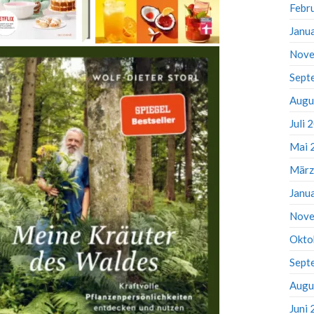
Febr
Janu
Nove
Sept
Augu
Juli 
Mai 
März
Janu
Nove
Okto
Sept
Augu
Juni