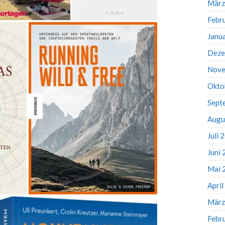
März
Febr
Janu
Deze
Nove
Okto
Sept
Augu
Juli 
Juni
Mai 
Apri
März
Febr