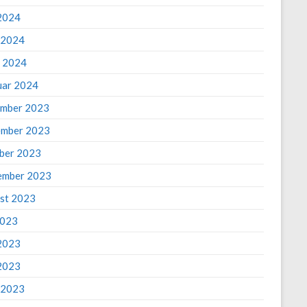
2024
l 2024
 2024
uar 2024
mber 2023
mber 2023
ber 2023
ember 2023
st 2023
2023
 2023
2023
l 2023