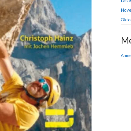
Deze
Nove
Okto
Me
Anme