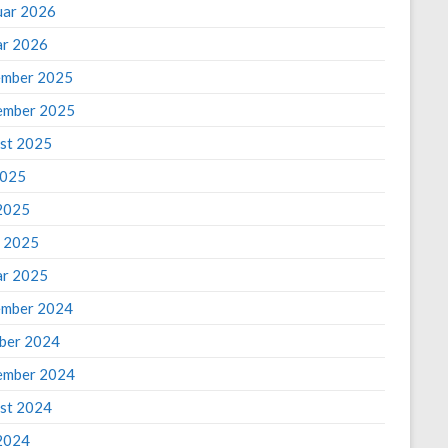
uar 2026
ar 2026
mber 2025
ember 2025
st 2025
2025
2025
 2025
ar 2025
mber 2024
ber 2024
ember 2024
st 2024
 2024