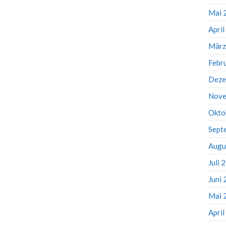
Mai 
Apri
März
Febr
Deze
Nove
Okto
Sept
Augu
Juli 
Juni
Mai 
Apri