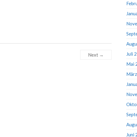
Febr
Janu
Nove
Sept
Augu
Juli 
Next →
Mai 
März
Janu
Nove
Okto
Sept
Augu
Juni