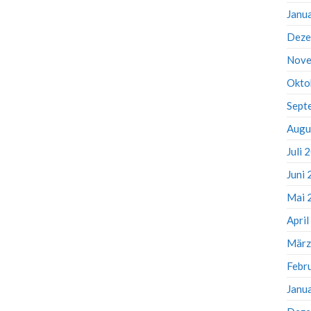
Janu
Deze
Nove
Okto
Sept
Augu
Juli 
Juni
Mai 
Apri
März
Febr
Janu