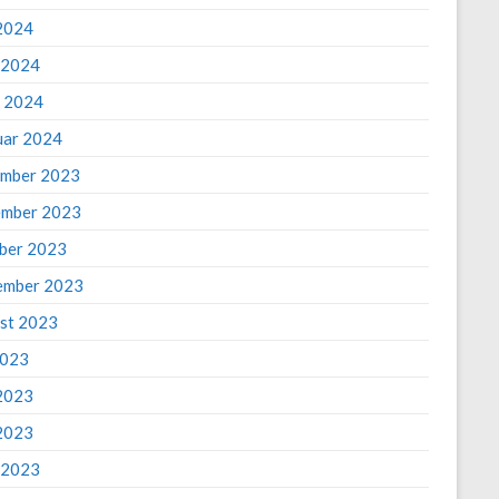
2024
l 2024
 2024
uar 2024
mber 2023
mber 2023
ber 2023
ember 2023
st 2023
2023
 2023
2023
l 2023