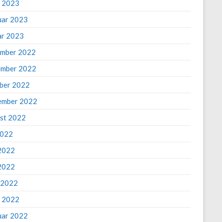
 2023
uar 2023
ar 2023
mber 2022
mber 2022
ber 2022
ember 2022
st 2022
2022
 2022
2022
l 2022
 2022
uar 2022