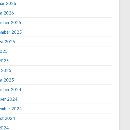
uar 2026
ar 2026
mber 2025
ember 2025
st 2025
2025
2025
 2025
ar 2025
mber 2024
ber 2024
ember 2024
st 2024
 2024