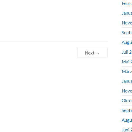
Febr
Janu
Nove
Sept
Augu
Juli 
Next →
Mai 
März
Janu
Nove
Okto
Sept
Augu
Juni