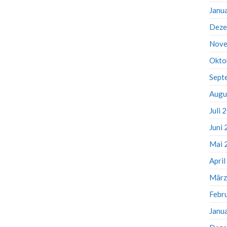
Janu
Deze
Nove
Okto
Sept
Augu
Juli 
Juni
Mai 
Apri
März
Febr
Janu