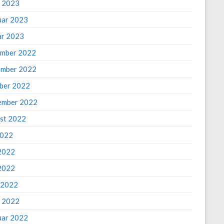
 2023
uar 2023
ar 2023
mber 2022
mber 2022
ber 2022
ember 2022
st 2022
2022
 2022
2022
l 2022
 2022
uar 2022