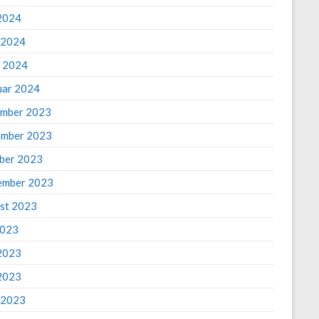
2024
l 2024
 2024
uar 2024
mber 2023
mber 2023
ber 2023
ember 2023
st 2023
2023
 2023
2023
l 2023