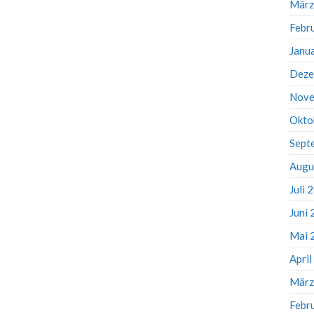
März
Febr
Janu
Deze
Nove
Okto
Sept
Augu
Juli 
Juni
Mai 
Apri
März
Febr