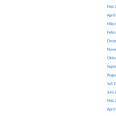
Mai 
Apri
März
Febr
Deze
Nove
Okto
Sept
Augu
Juli 
Juni
Mai 
Apri