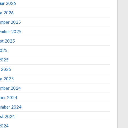
uar 2026
ar 2026
mber 2025
ember 2025
st 2025
2025
2025
 2025
ar 2025
mber 2024
ber 2024
ember 2024
st 2024
 2024