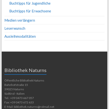
Buchtipps für Jugendliche
Buchtipps für Erwachsene
Medien verlängern
Leserwunsch
Ausleihmodalitäten
Bibliothek Naturns
Öffentliche Bibliothek Naturns
Bahnhofstraße 15
39025 Naturns
Südtirol - Italien
Tel.: +39 0473 667 057
Fax: +39 0473 672 633
E-Mail: bibliothek.naturns@rolmail.net