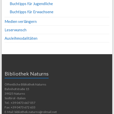
Buchtipps für Jugendliche
Buchtipps für Erwachsene
Medien verlängern
Leserwunsch
Ausleihmodalitäten
Bibliothek Naturns
Öffentliche Bibliothek Naturns
Bahnhofstraße 15
39025 Naturns
Südtirol - Italien
Tel.: +39 0473 667 057
Fax: +39 0473 672 633
E-Mail: bibliothek.naturns@rolmail.net